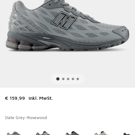
€ 159,99
inkl. MwSt.
Slate Grey-Rosewood
Bitte wählen Sie einen Stil aus
*
Seite 1 von 1 zeigt die Farben 1 bis 8 von 8 an.