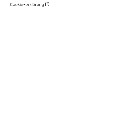
Cookie-erklärung
Datenschutzerklärung
Allgemeine Geschäftsbedingungen
Erklärung zur Barrierefreiheit
Ihre Rechte
üBer Uns
Impressum
Presse Kontakte
Karriere
Produkte Sitemap 1
Produkte Sitemap 2