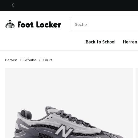
Dieser Link öffnet sich in einem neuen Fenster
Back to School
Herren
Damen
/
Schuhe
/
Court