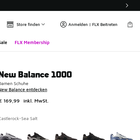
Store finden
Anmelden | FLX Beitreten
Sale
FLX Membership
New Balance 1000
Damen Schuhe
New Balance entdecken
€ 169,99
inkl. MwSt.
Castlerock-Sea Salt
Seite 1 von 2 zeigt die Farben 1 bis 10 von 12 an.
Bitte wählen Sie einen Stil aus
*
Bi