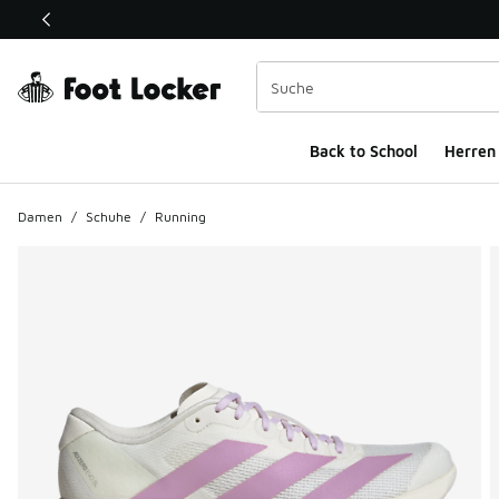
Dieser Link öffnet sich in einem neuen Fenster
Back to School
Herren
Damen
/
Schuhe
/
Running