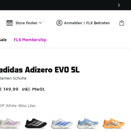
Store finden
Anmelden | FLX Beitreten
Sale
FLX Membership
adidas Adizero EVO SL
Damen Schuhe
€ 149,99
inkl. MwSt.
Off White-Bliss Lilac
Bitte wählen Sie einen Stil aus
*
Seite 1 von 1 zeigt die Farben 1 bis 10 von 10 an.