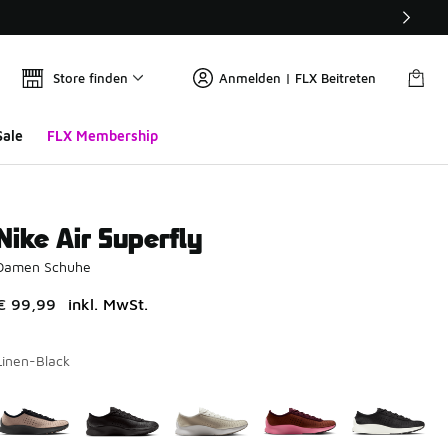
Store finden
Anmelden | FLX Beitreten
Sale
FLX Membership
Nike Air Superfly
Damen Schuhe
€ 99,99
inkl. MwSt.
Linen-Black
Bitte wählen Sie einen Stil aus
*
Seite 1 von 1 zeigt die Farben 1 bis 5 von 5 an.