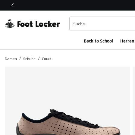
Dieser Link öffnet sich in einem neuen Fenster
Back to School
Herren
Damen
/
Schuhe
/
Court