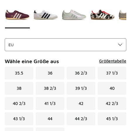
Seite 1 von 1 zeigt die Farben 1 bis 10 von 10 an.
Bitte wählen Sie einen Stil aus
*
Wähle eine Größe aus
Größentabelle
35.5
36
36 2/3
37 1/3
38
38 2/3
39 1/3
40
40 2/3
41 1/3
42
42 2/3
43 1/3
44
44 2/3
45 1/3