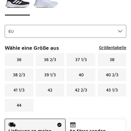
Wähle eine Größe aus
Größentabelle
36
36 2/3
37 1/3
38
38 2/3
39 1/3
40
40 2/3
41 1/3
42
42 2/3
43 1/3
44
Versandart
Lieferung an meine
An Store senden