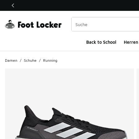
Dieser Link öffnet sich in einem neuen Fenster
Back to School
Herren
Damen
/
Schuhe
/
Running