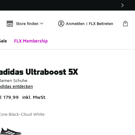
Store finden
Anmelden | FLX Beitreten
Sale
FLX Membership
adidas Ultraboost 5X
Damen Schuhe
adidas entdecken
€ 179,99
inkl. MwSt.
Core Black-Cloud White
Seite 1 von 1 zeigt die Farben 1 bis 1 von 1 an.
Bitte wählen Sie einen Stil aus
*