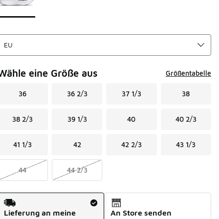
Wähle eine Größe aus
Größentabelle
36
36 2/3
37 1/3
38
38 2/3
39 1/3
40
40 2/3
41 1/3
42
42 2/3
43 1/3
44
44 2/3
Versandart
Lieferung an meine
An Store senden