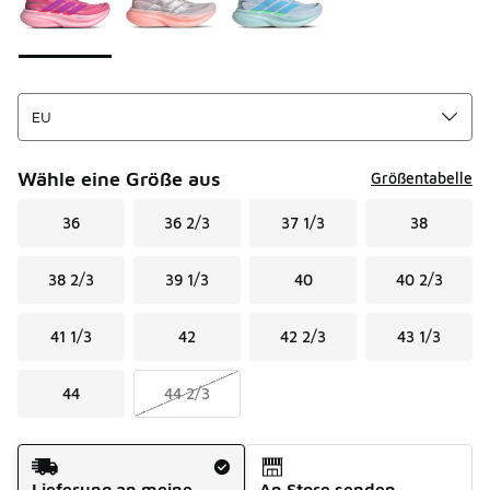
Wähle eine Größe aus
Größentabelle
36
36 2/3
37 1/3
38
38 2/3
39 1/3
40
40 2/3
41 1/3
42
42 2/3
43 1/3
44
44 2/3
Versandart
Lieferung an meine
An Store senden