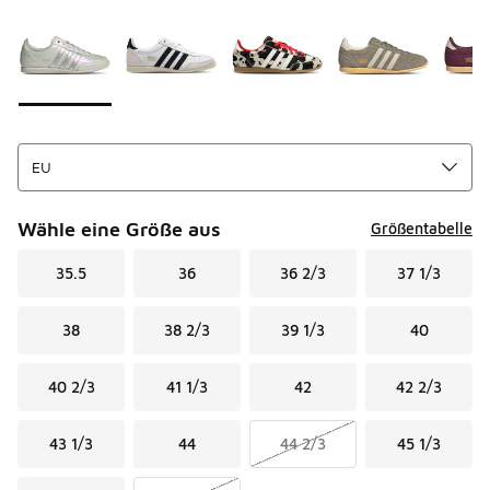
Seite 1 von 1 zeigt die Farben 1 bis 10 von 10 an.
Bitte wählen Sie einen Stil aus
*
Wähle eine Größe aus
Größentabelle
35.5
36
36 2/3
37 1/3
38
38 2/3
39 1/3
40
40 2/3
41 1/3
42
42 2/3
43 1/3
44
44 2/3
45 1/3