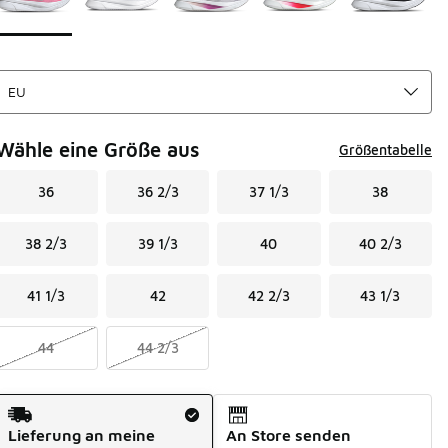
Wähle eine Größe aus
Größentabelle
36
36 2/3
37 1/3
38
38 2/3
39 1/3
40
40 2/3
41 1/3
42
42 2/3
43 1/3
44
44 2/3
Versandart
Lieferung an meine
An Store senden