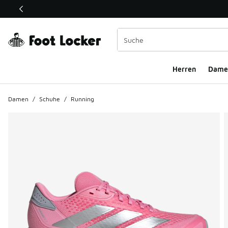
Dieser Link öffnet sich in einem neuen Fenster
Herren
Dame
Damen
/
Schuhe
/
Running