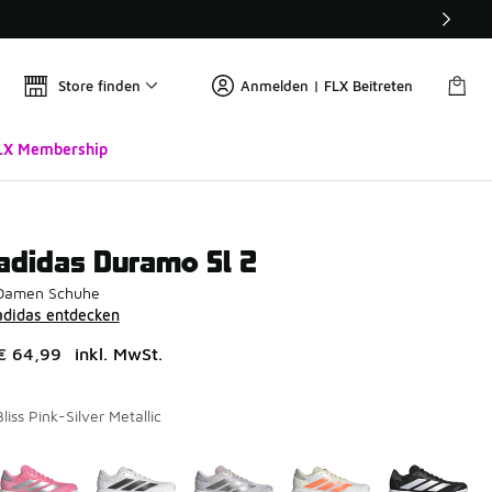
Store finden
Anmelden | FLX Beitreten
LX Membership
adidas Duramo Sl 2
Damen Schuhe
adidas entdecken
€ 64,99
inkl. MwSt.
Bliss Pink-Silver Metallic
Seite 1 von 1 zeigt die Farben 1 bis 5 von 5 an.
Bitte wählen Sie einen Stil aus
*