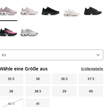
Bitte wählen Sie einen Stil aus
*
Seite 1 von 1 zeigt die Farben 1 bis 7 von 7 an.
Wähle eine Größe aus
Größentabelle
35.5
36
36.5
37.5
38
38.5
39
40
40.5
41