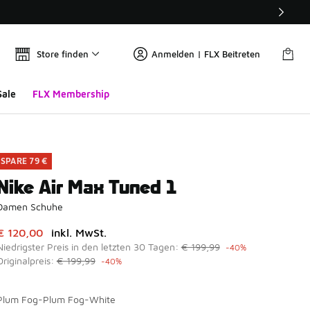
Store finden
Anmelden | FLX Beitreten
Sale
FLX Membership
SPARE 79 €
Nike Air Max Tuned 1
Damen Schuhe
Dieser Artikel ist im Sale. Der Preis ist von auf € 120,00 gefa
€ 120,00
inkl. MwSt.
Niedrigster Preis in den letzten 30 Tagen:
€ 199,99
-40%
Originalpreis:
€ 199,99
-40%
Plum Fog-Plum Fog-White