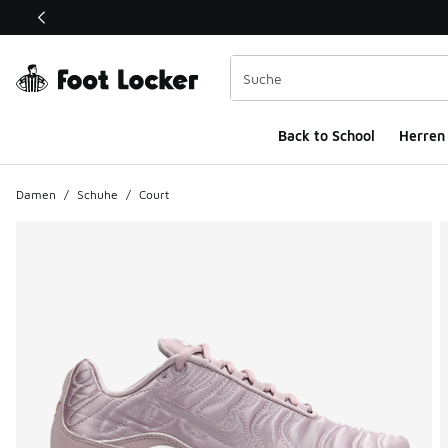
Dieser Link öffnet sich in einem neuen Fenster
Back to School
Herren
Damen
/
Schuhe
/
Court