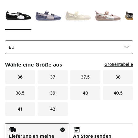
Seite 1 von 1 zeigt die Farben 1 bis 10 von 10 an.
Bitte wählen Sie einen Stil aus
*
Wähle eine Größe aus
Größentabelle
36
37
37.5
38
38.5
39
40
40.5
41
42
Versandart
Lieferung an meine
An Store senden