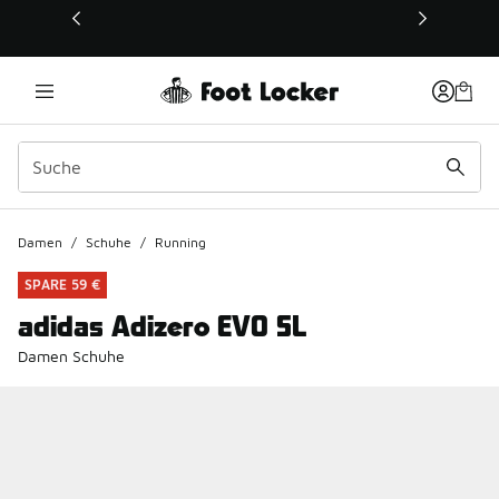
Dieser Link öffnet sich in einem neuen Fenster
Damen
/
Schuhe
/
Running
SPARE 59 €
adidas Adizero EVO SL
Damen Schuhe