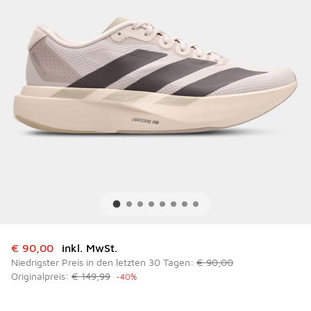
Dieser Artikel ist im Sale. Der Preis ist von auf € 90,00 ge
€ 90,00
inkl. MwSt.
Niedrigster Preis in den letzten 30 Tagen:
€ 90,00
Originalpreis:
€ 149,99
-40%