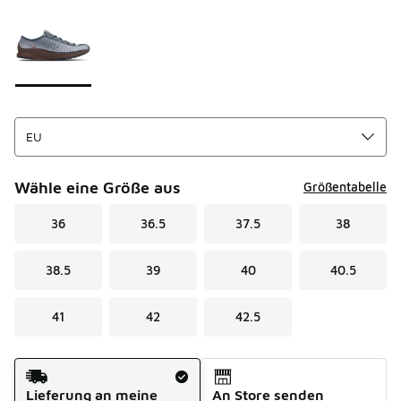
Seite 1 von 1 zeigt die Farben 1 bis 1 von 1 an.
Bitte wählen Sie einen Stil aus
*
Wähle eine Größe aus
Größentabelle
36
36.5
37.5
38
38.5
39
40
40.5
41
42
42.5
Versandart
Lieferung an meine
An Store senden