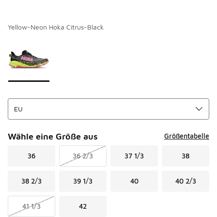
Yellow-Neon Hoka Citrus-Black
Seite 1 von 1 zeigt die Farben 1 bis 1 von 1 an.
Bitte wählen Sie einen Stil aus
*
Wähle eine Größe aus
Größentabelle
36
36 2/3
37 1/3
38
38 2/3
39 1/3
40
40 2/3
41 1/3
42