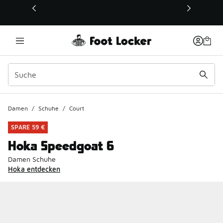
Dieser Link öffnet sich in einem neuen Fenster
Damen
/
Schuhe
/
Court
SPARE 59 €
Hoka Speedgoat 6
Damen Schuhe
Hoka entdecken