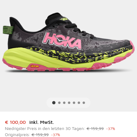
Dieser Artikel ist im Sale. Der Preis ist von auf € 100,00 g
€ 100,00
inkl. MwSt.
Niedrigster Preis in den letzten 30 Tagen:
€ 159,99
-37%
Originalpreis:
€ 159,99
-37%