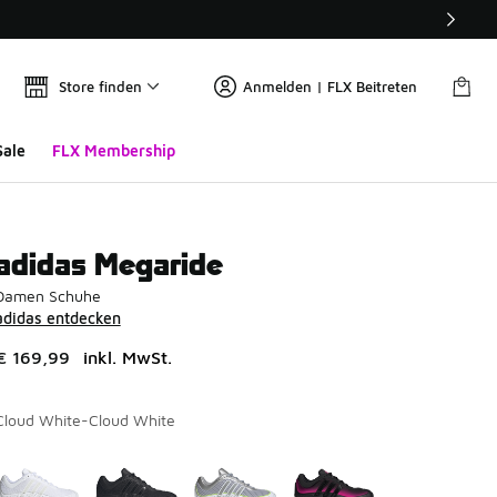
Store finden
Anmelden | FLX Beitreten
Sale
FLX Membership
adidas Megaride
Damen Schuhe
adidas entdecken
€ 169,99
inkl. MwSt.
Cloud White-Cloud White
Seite 1 von 1 zeigt die Farben 1 bis 4 von 4 an.
Bitte wählen Sie einen Stil aus
*