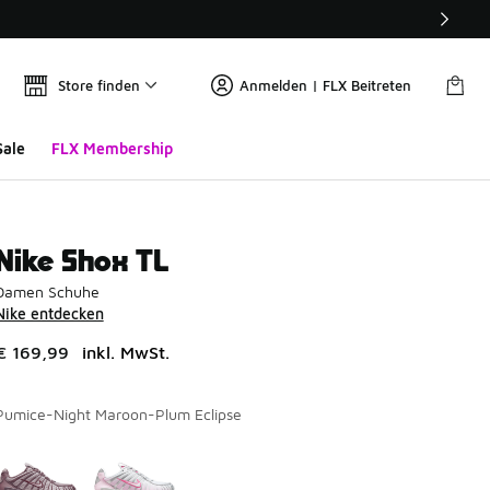
Store finden
Anmelden | FLX Beitreten
Sale
FLX Membership
Nike Shox TL
Damen Schuhe
Nike entdecken
€ 169,99
inkl. MwSt.
Pumice-Night Maroon-Plum Eclipse
Seite 1 von 1 zeigt die Farben 1 bis 2 von 2 an.
Bitte wählen Sie einen Stil aus
*