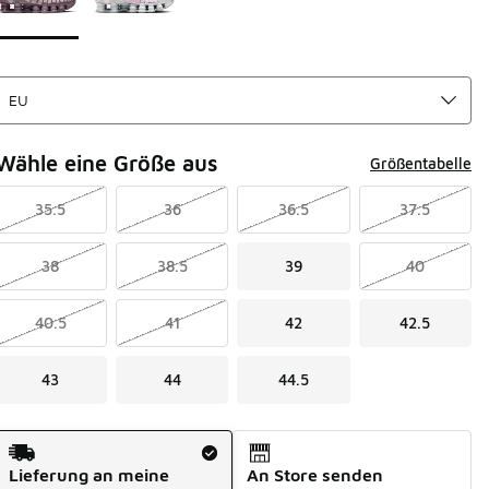
Wähle eine Größe aus
Größentabelle
35.5
36
36.5
37.5
38
38.5
39
40
40.5
41
42
42.5
43
44
44.5
Versandart
Lieferung an meine
An Store senden