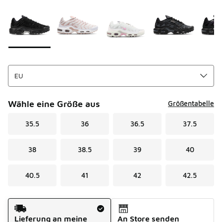
Seite 1 von 1 zeigt die Farben 1 bis 7 von 7 an.
Bitte wählen Sie einen Stil aus
*
Wähle eine Größe aus
Größentabelle
35.5
36
36.5
37.5
38
38.5
39
40
40.5
41
42
42.5
Versandart
Lieferung an meine
An Store senden