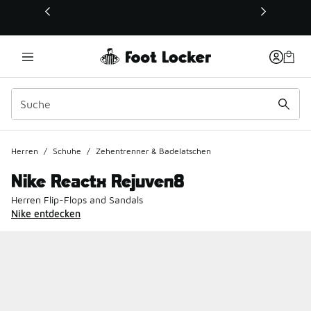
Dieser Link öffnet sich in einem neuen Fenster
Herren
/
Schuhe
/
Zehentrenner & Badelatschen
Nike Reactx Rejuven8
Herren Flip-Flops and Sandals
Nike entdecken