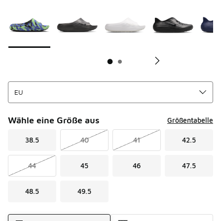
Seite 1 von 2 zeigt die Farben 1 bis 10 von 11 an.
Bitte wählen Sie einen Stil aus
*
Bi
Wähle eine Größe aus
Größentabelle
38.5
40
41
42.5
44
45
46
47.5
48.5
49.5
Versandart