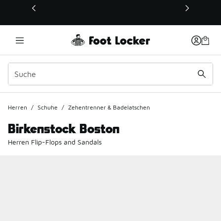
Dieser Link öffnet sich in einem neuen Fenster
Herren
/
Schuhe
/
Zehentrenner & Badelatschen
Birkenstock Boston
Herren Flip-Flops and Sandals