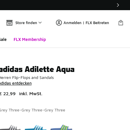
Store finden
Anmelden | FLX Beitreten
Sale
FLX Membership
adidas Adilette Aqua
Herren Flip-Flops and Sandals
adidas entdecken
€ 22,99
inkl. MwSt.
Grey Three-Grey Three-Grey Three
Seite 1 von 1 zeigt die Farben 1 bis 3 von 3 an.
Bitte wählen Sie einen Stil aus
*