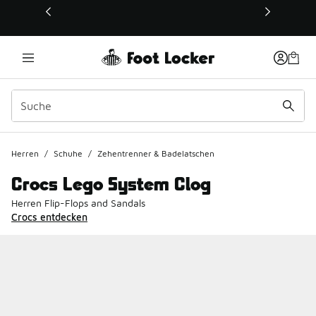
Dieser Link öffnet sich in einem neuen Fenster
Herren
/
Schuhe
/
Zehentrenner & Badelatschen
Crocs Lego System Clog
Herren Flip-Flops and Sandals
Crocs entdecken