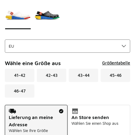
Seite 1 von 1 zeigt die Farben 1 bis 2 von 2 an.
Bitte wählen Sie einen Stil aus
*
Wähle eine Größe aus
Größentabelle
41-42
42-43
43-44
45-46
46-47
Versandart
Lieferung an meine
An Store senden
Wählen Sie einen Shop aus
Adresse
Wählen Sie Ihre Größe