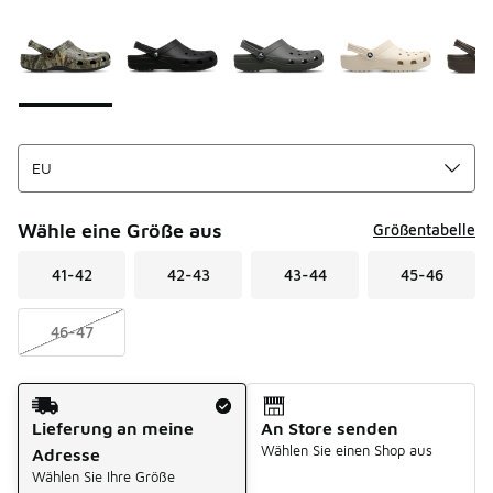
Seite 1 von 1 zeigt die Farben 1 bis 6 von 6 an.
Bitte wählen Sie einen Stil aus
*
Wähle eine Größe aus
Größentabelle
41-42
42-43
43-44
45-46
46-47
Versandart
Lieferung an meine
An Store senden
Wählen Sie einen Shop aus
Adresse
Wählen Sie Ihre Größe