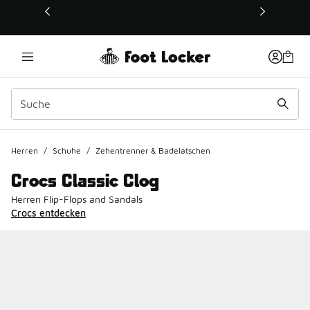
Dieser Link öffnet sich in einem neuen Fenster
Herren
/
Schuhe
/
Zehentrenner & Badelatschen
Crocs Classic Clog
Herren Flip-Flops and Sandals
Crocs entdecken