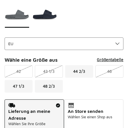
Seite 1 von 1 zeigt die Farben 1 bis 2 von 2 an.
Bitte wählen Sie einen Stil aus
*
Wähle eine Größe aus
Größentabelle
42
43 1/3
44 2/3
46
47 1/3
48 2/3
Versandart
Lieferung an meine
An Store senden
Wählen Sie einen Shop aus
Adresse
Wählen Sie Ihre Größe