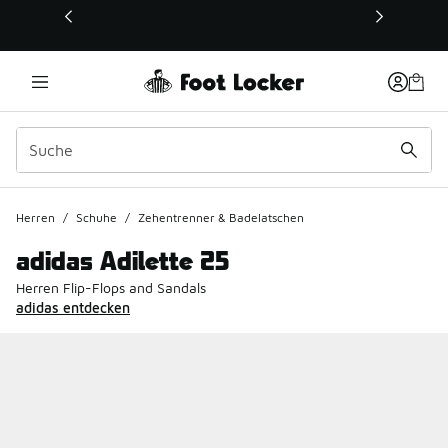
Dieser Link öffnet sich in einem neuen Fenster
Herren
/
Schuhe
/
Zehentrenner & Badelatschen
adidas Adilette 25
Herren Flip-Flops and Sandals
adidas entdecken