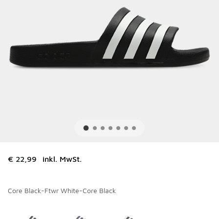
€ 22,99
inkl. MwSt.
Core Black-Ftwr White-Core Black
Bitte wählen Sie einen Stil aus
*
Seite 1 von 1 zeigt die Farben 1 bis 3 von 3 an.