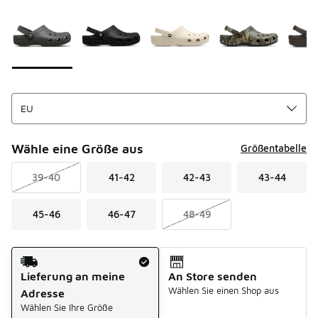
Seite 1 von 1 zeigt die Farben 1 bis 6 von 6 an.
Bitte wählen Sie einen Stil aus
*
Wähle eine Größe aus
Größentabelle
39-40
41-42
42-43
43-44
45-46
46-47
48-49
Versandart
Lieferung an meine
An Store senden
Wählen Sie einen Shop aus
Adresse
Wählen Sie Ihre Größe