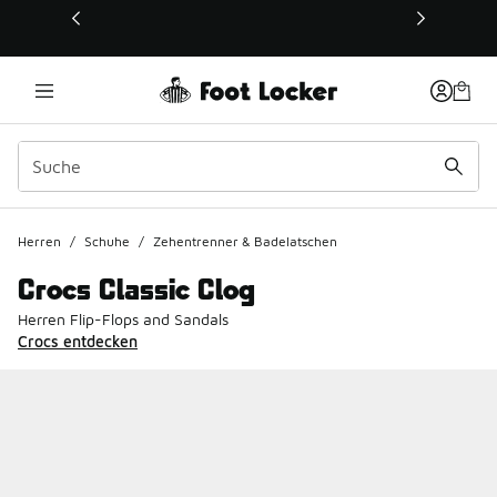
Dieser Link öffnet sich in einem neuen Fenster
Herren
/
Schuhe
/
Zehentrenner & Badelatschen
Crocs Classic Clog
Herren Flip-Flops and Sandals
Crocs entdecken