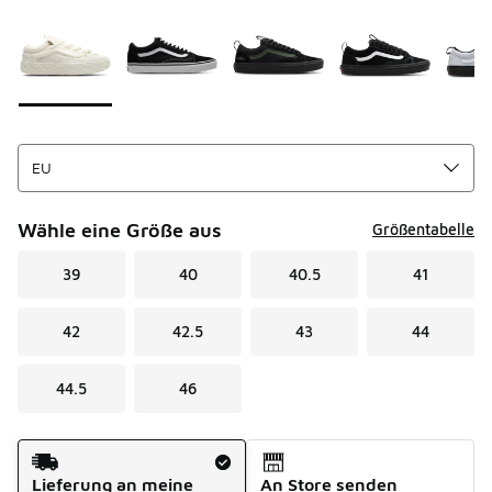
Seite 1 von 1 zeigt die Farben 1 bis 9 von 9 an.
Bitte wählen Sie einen Stil aus
*
Wähle eine Größe aus
Größentabelle
39
40
40.5
41
42
42.5
43
44
44.5
46
Versandart
Lieferung an meine
An Store senden