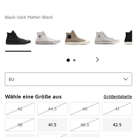
Black-Dark Matter-Black
Seite 1 von 2 zeigt die Farben 1 bis 10 von 13 an.
Bitte wählen Sie einen Stil aus
*
Bi
Wähle eine Größe aus
Größentabelle
42
44.5
40
41
46
41.5
46.5
42.5