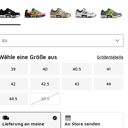
Bitte wählen Sie einen Stil aus
*
Seite 1 von 1 zeigt die Farben 1 bis 5 von 5 an.
Wähle eine Größe aus
Größentabelle
39
40
40.5
41
42
42.5
43
44
44.5
45.5
Versandart
Lieferung an meine
An Store senden