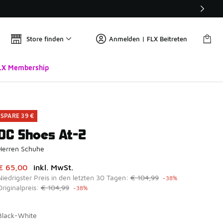
Store finden
Anmelden | FLX Beitreten
LX Membership
SPARE 39 €
DC Shoes At-2
Herren Schuhe
Dieser Artikel ist im Sale. Der Preis ist von auf € 65,00 gefal
€ 65,00
inkl. MwSt.
Niedrigster Preis in den letzten 30 Tagen:
€ 104,99
-38%
Originalpreis:
€ 104,99
-38%
Black-White