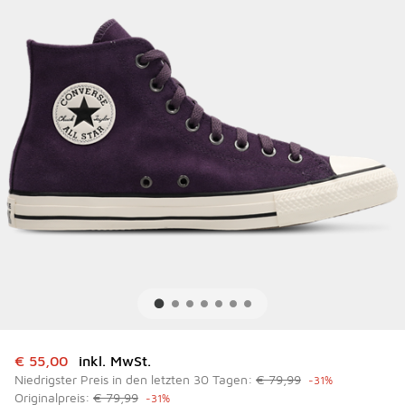
Dieser Artikel ist im Sale. Der Preis ist von auf € 55,00 ge
€ 55,00
inkl. MwSt.
Niedrigster Preis in den letzten 30 Tagen:
€ 79,99
-31%
Originalpreis:
€ 79,99
-31%