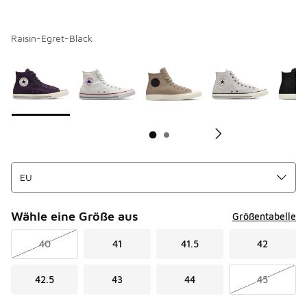
Raisin-Egret-Black
Seite 1 von 2 zeigt die Farben 1 bis 10 von 13 an.
Bitte wählen Sie einen Stil aus
*
Bi
Wähle eine Größe aus
Größentabelle
40
41
41.5
42
42.5
43
44
45