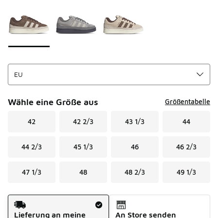
Seite 1 von 1 zeigt die Farben 1 bis 3 von 3 an.
Bitte wählen Sie einen Stil aus
*
Wähle eine Größe aus
Größentabelle
42
42 2/3
43 1/3
44
44 2/3
45 1/3
46
46 2/3
47 1/3
48
48 2/3
49 1/3
Versandart
Lieferung an meine
An Store senden