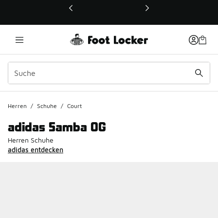
Dieser Link öffnet sich in einem neuen Fenster
Herren
/
Schuhe
/
Court
adidas Samba OG
Herren Schuhe
adidas entdecken