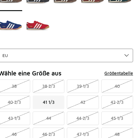
Wähle eine Größe aus
Größentabelle
38
38 2/3
39 1/3
40
40 2/3
41 1/3
42
42 2/3
43 1/3
44
44 2/3
45 1/3
46
46 2/3
47 1/3
48