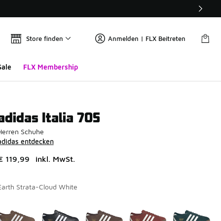
Store finden
Anmelden | FLX Beitreten
Sale
FLX Membership
adidas Italia 70S
Herren Schuhe
adidas entdecken
€ 119,99
inkl. MwSt.
Earth Strata-Cloud White
Seite 1 von 1 zeigt die Farben 1 bis 7 von 7 an.
Bitte wählen Sie einen Stil aus
*