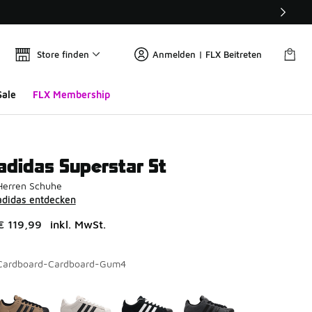
Store finden
Anmelden | FLX Beitreten
Sale
FLX Membership
adidas Superstar St
Herren Schuhe
adidas entdecken
€ 119,99
inkl. MwSt.
Cardboard-Cardboard-Gum4
Seite 1 von 1 zeigt die Farben 1 bis 4 von 4 an.
Bitte wählen Sie einen Stil aus
*