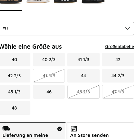
Wähle eine Größe aus
Größentabelle
40
40 2/3
41 1/3
42
42 2/3
43 1/3
44
44 2/3
45 1/3
46
46 2/3
47 1/3
48
Versandart
Lieferung an meine
An Store senden