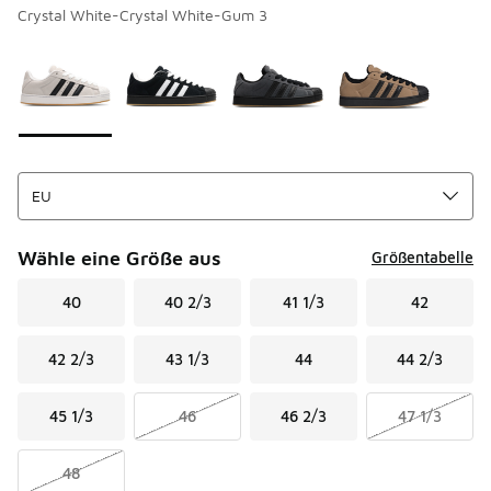
Crystal White-Crystal White-Gum 3
Bitte wählen Sie einen Stil aus
*
Seite 1 von 1 zeigt die Farben 1 bis 4 von 4 an.
Wähle eine Größe aus
Größentabelle
40
40 2/3
41 1/3
42
42 2/3
43 1/3
44
44 2/3
45 1/3
46
46 2/3
47 1/3
48