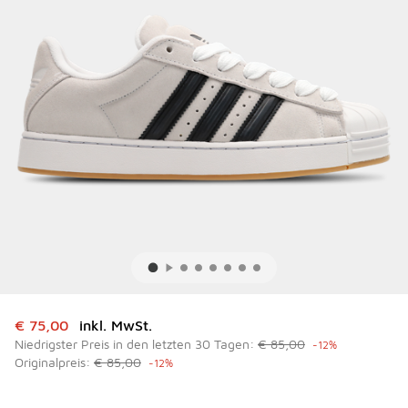
Dieser Artikel ist im Sale. Der Preis ist von auf € 75,00 ge
€ 75,00
inkl. MwSt.
Niedrigster Preis in den letzten 30 Tagen:
€ 85,00
-12%
Originalpreis:
€ 85,00
-12%