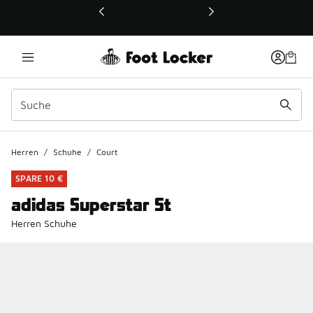
Dieser Link öffnet sich in einem neuen Fenster
Herren
/
Schuhe
/
Court
SPARE 10 €
adidas Superstar St
Herren Schuhe