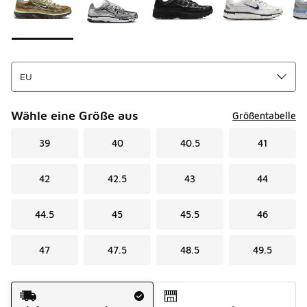
Wähle eine Größe aus
Größentabelle
39
40
40.5
41
42
42.5
43
44
44.5
45
45.5
46
47
47.5
48.5
49.5
Versandart