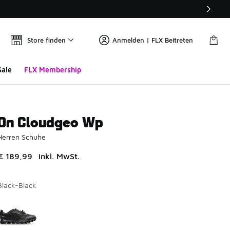
Store finden
Anmelden | FLX Beitreten
Sale
FLX Membership
On Cloudgeo Wp
Herren Schuhe
€ 189,99
inkl. MwSt.
Black-Black
Bitte wählen Sie einen Stil aus
*
Seite 1 von 1 zeigt die Farben 1 bis 1 von 1 an.