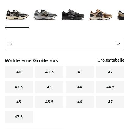
Seite 1 von 1 zeigt die Farben 1 bis 7 von 7 an.
Bitte wählen Sie einen Stil aus
*
Wähle eine Größe aus
Größentabelle
40
40.5
41
42
42.5
43
44
44.5
45
45.5
46
47
47.5