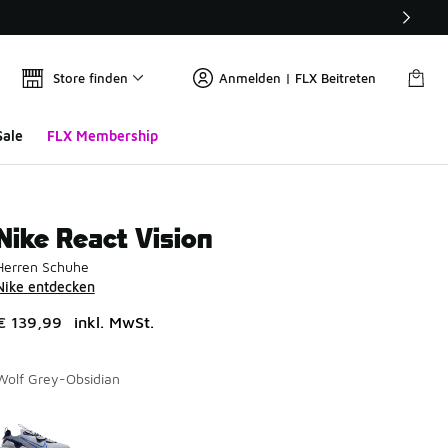
Store finden
Anmelden | FLX Beitreten
Sale
FLX Membership
Nike React Vision
Herren Schuhe
Nike entdecken
€ 139,99
inkl. MwSt.
Wolf Grey-Obsidian
Seite 1 von 1 zeigt die Farben 1 bis 1 von 1 an.
Bitte wählen Sie einen Stil aus
*