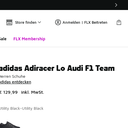
Store finden
Anmelden | FLX Beitreten
Sale
FLX Membership
adidas Adiracer Lo Audi F1 Team
Herren Schuhe
adidas entdecken
€ 129,99
inkl. MwSt.
Utility Black-Utility Black
Seite 1 von 1 zeigt die Farben 1 bis 1 von 1 an.
Bitte wählen Sie einen Stil aus
*