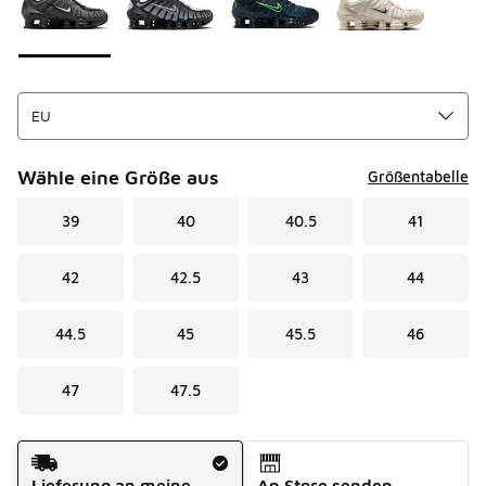
Wähle eine Größe aus
Größentabelle
39
40
40.5
41
42
42.5
43
44
44.5
45
45.5
46
47
47.5
Versandart
Lieferung an meine
An Store senden