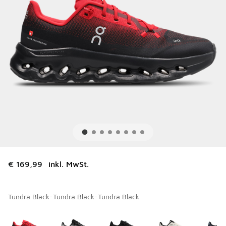
€ 169,99
inkl. MwSt.
Tundra Black-Tundra Black-Tundra Black
Bitte wählen Sie einen Stil aus
*
Seite 1 von 1 zeigt die Farben 1 bis 7 von 7 an.