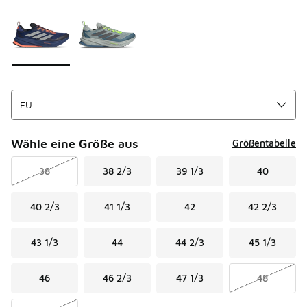
Seite 1 von 1 zeigt die Farben 1 bis 2 von 2 an.
Bitte wählen Sie einen Stil aus
*
Wähle eine Größe aus
Größentabelle
38
38 2/3
39 1/3
40
40 2/3
41 1/3
42
42 2/3
43 1/3
44
44 2/3
45 1/3
46
46 2/3
47 1/3
48