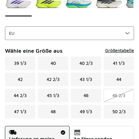
Wähle eine Größe aus
Größentabelle
39 1/3
40
40 2/3
41 1/3
42
42 2/3
43 1/3
44
44 2/3
45 1/3
46
46 2/3
47 1/3
48
49 1/3
50 2/3
Versandart
Lieferung an meine
An Store senden