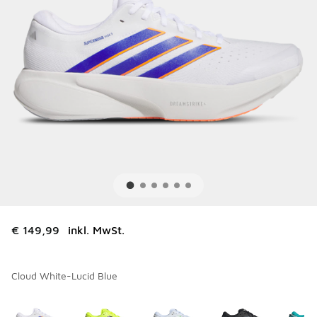
€ 149,99
inkl. MwSt.
Cloud White-Lucid Blue
Bitte wählen Sie einen Stil aus
*
Seite 1 von 1 zeigt die Farben 1 bis 5 von 5 an.