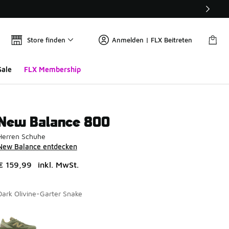
Store finden
Anmelden | FLX Beitreten
Sale
FLX Membership
New Balance 800
Herren Schuhe
New Balance entdecken
€ 159,99
inkl. MwSt.
Dark Olivine-Garter Snake
Seite 1 von 1 zeigt die Farben 1 bis 1 von 1 an.
Bitte wählen Sie einen Stil aus
*