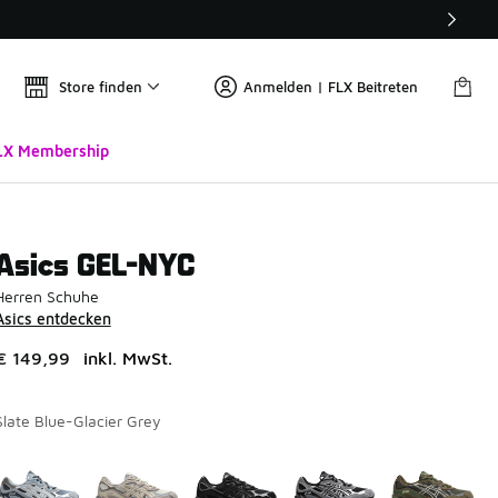
Store finden
Anmelden | FLX Beitreten
LX Membership
Asics GEL-NYC
Herren Schuhe
Asics entdecken
€ 149,99
inkl. MwSt.
Slate Blue-Glacier Grey
Seite 1 von 1 zeigt die Farben 1 bis 7 von 7 an.
Bitte wählen Sie einen Stil aus
*