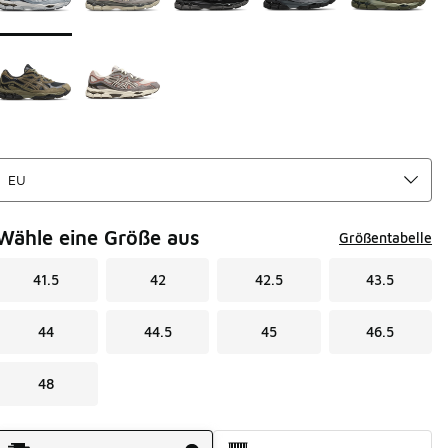
Wähle eine Größe aus
Größentabelle
41.5
42
42.5
43.5
44
44.5
45
46.5
48
Versandart