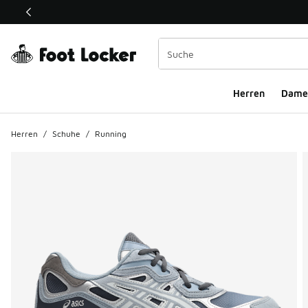
Dieser Link öffnet sich in einem neuen Fenster
Herren
Dame
Herren
/
Schuhe
/
Running