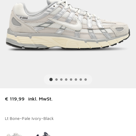
€ 119,99
inkl. MwSt.
Lt Bone-Pale Ivory-Black
Bitte wählen Sie einen Stil aus
*
Seite 1 von 1 zeigt die Farben 1 bis 2 von 2 an.