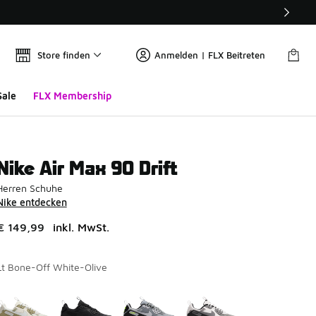
Store finden
Anmelden | FLX Beitreten
Sale
FLX Membership
Nike Air Max 90 Drift
Herren Schuhe
Nike entdecken
€ 149,99
inkl. MwSt.
Lt Bone-Off White-Olive
Seite 1 von 1 zeigt die Farben 1 bis 4 von 4 an.
Bitte wählen Sie einen Stil aus
*