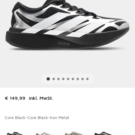
€ 149,99
inkl. MwSt.
Core Black-Core Black-Iron Metal
Bitte wählen Sie einen Stil aus
*
Seite 1 von 1 zeigt die Farben 1 bis 4 von 4 an.